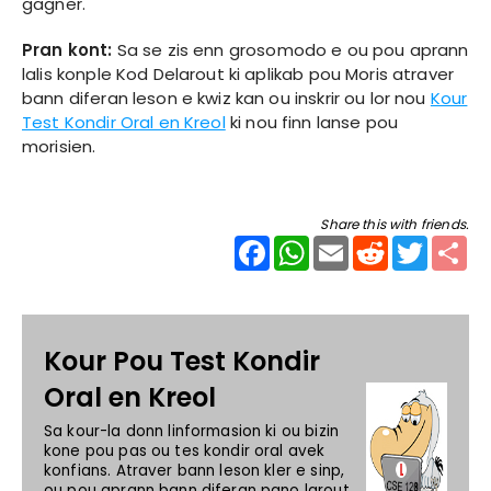
gagner.
Pran kont:
Sa se zis enn grosomodo e ou pou aprann
lalis konple Kod Delarout ki aplikab pou Moris atraver
bann diferan leson e kwiz kan ou inskrir ou lor nou
Kour
Test Kondir Oral en Kreol
ki nou finn lanse pou
morisien.
Share this with friends.
Facebook
WhatsApp
Email
Reddit
Twitter
Sha
Kour Pou Test Kondir
Oral en Kreol
Sa kour-la donn linformasion ki ou bizin
kone pou pas ou tes kondir oral avek
konfians. Atraver bann leson kler e sinp,
ou pou aprann bann diferan pano larout,