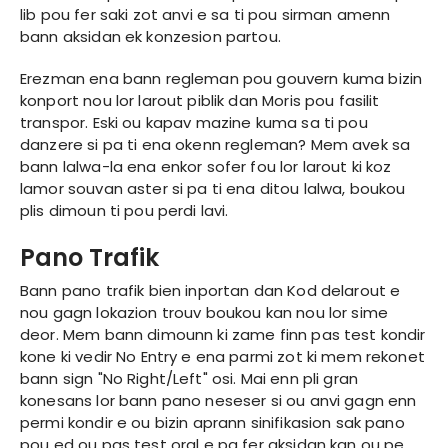
lib pou fer saki zot anvi e sa ti pou sirman amenn
bann aksidan ek konzesion partou.
Erezman ena bann regleman pou gouvern kuma bizin
konport nou lor larout piblik dan Moris pou fasilit
transpor. Eski ou kapav mazine kuma sa ti pou
danzere si pa ti ena okenn regleman? Mem avek sa
bann lalwa-la ena enkor sofer fou lor larout ki koz
lamor souvan aster si pa ti ena ditou lalwa, boukou
plis dimoun ti pou perdi lavi.
Pano Trafik
Bann pano trafik bien inportan dan Kod delarout e
nou gagn lokazion trouv boukou kan nou lor sime
deor. Mem bann dimounn ki zame finn pas test kondir
kone ki vedir No Entry e ena parmi zot ki mem rekonet
bann sign "No Right/Left" osi. Mai enn pli gran
konesans lor bann pano neseser si ou anvi gagn enn
permi kondir e ou bizin aprann sinifikasion sak pano
pou ed ou pas test oral e pa fer aksidan kan ou pe