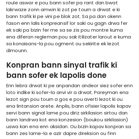
roule aswar e pou bann sofer pa rant dan bwat
lakrwaze zonn amwin ki zot pe tourn a drwat e ki
bann trafik ki pe vini pe blok zot. Sa pa dan okenn
fason enn lalis konpreansif lor saki ou gagn drwa fer
ek saki pa bizin fer me sa se zis pou montre kuma
ena diferan regleman pou sak itilizater larout e kuma
sa konaisans-la pou ogment ou sekirite ek lezot
dimounn.
Konpran bann sinyal trafik ki
bann sofer ek lapolis done
Enn lebra drwat ki pe anpandan andeor siez sofer enn
loto indike ki sofer-la anvi vir a drwat. Pareyman ena
lezot sign pou tourn a gos e pou averti lezot ki ou
ena lintansion arete. Anplis, bann ofisier lapolis kapav
servi bann signal lame pou diriz sirkilasion sirtou dan
bann landrwa kot ena konzesion (boukou sirkilasion)
uswa kan ena enn aksidan. Ou bizin kapav konpran sa
bann zes lame-la e azir dapre direksion ou finn