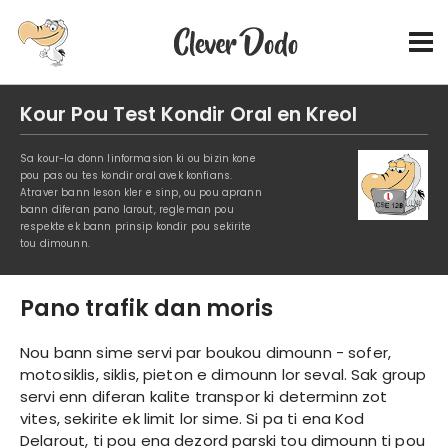
Kour Pou Test Kondir Oral en Kreol
Sa kour-la donn linformasion ki ou bizin kone
pou pas ou tes kondir oral avek konfians.
Atraver bann leson kler e sinp, ou pou aprann
bann diferan pano larout, regleman pou
respekte ek bann prinsip kondir pou sekirite
tou dimounn.
Pano trafik dan moris
Nou bann sime servi par boukou dimounn - sofer,
motosiklis, siklis, pieton e dimounn lor seval. Sak group
servi enn diferan kalite transpor ki determinn zot
vites, sekirite ek limit lor sime. Si pa ti ena Kod
Delarout, ti pou ena dezord parski tou dimounn ti pou