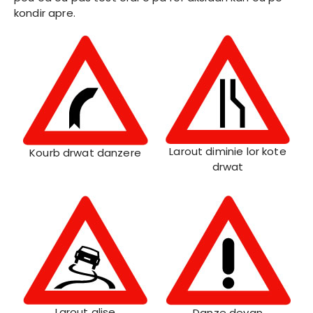
kondir apre.
Larout diminie lor kote
Kourb drwat danzere
drwat
Larout glise
Danze devan