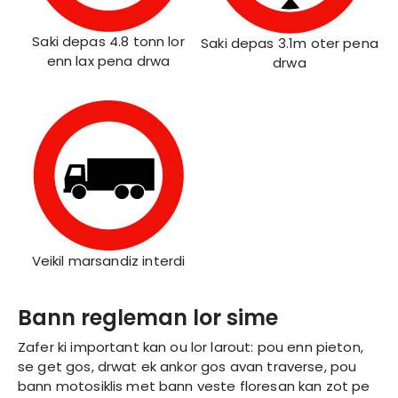
Saki depas 4.8 tonn lor
Saki depas 3.1m oter pena
enn lax pena drwa
drwa
Veikil marsandiz interdi
Bann regleman lor sime
Zafer ki important kan ou lor larout: pou enn pieton,
se get gos, drwat ek ankor gos avan traverse, pou
bann motosiklis met bann veste floresan kan zot pe