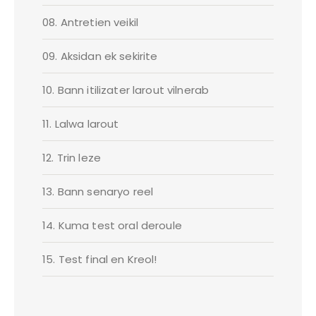
08. Antretien veikil
09. Aksidan ek sekirite
10. Bann itilizater larout vilnerab
11. Lalwa larout
12. Trin leze
13. Bann senaryo reel
14. Kuma test oral deroule
15. Test final en Kreol!